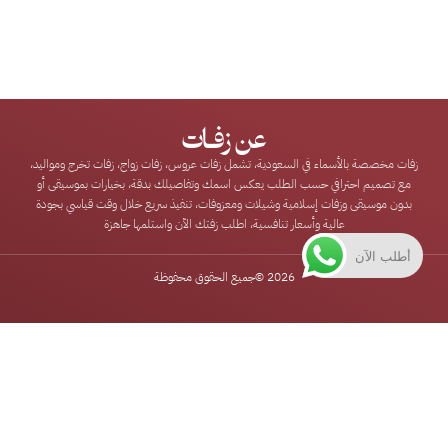
عن زفـات
زفات مخصصة بالأسماء في السعودية، تشمل زفات عروس، زفات زواج، زفات تخرج ومواليد،
مع تصميم احترافي حسب الطلب يعكس اسمك وتفاصيلك بدقة، بخيارات بموسيقى أو
بدون موسيقى وزفات إسلامية وشيلات ومعزوفات، تنفيذ سريع خلال وقت قياسي بجودة
عالية وأسعار تنافسية، اطلب زفتك الآن واستلمها جاهزة
أطلب الآن
2026 ©
جميع الحقوق محفوظة