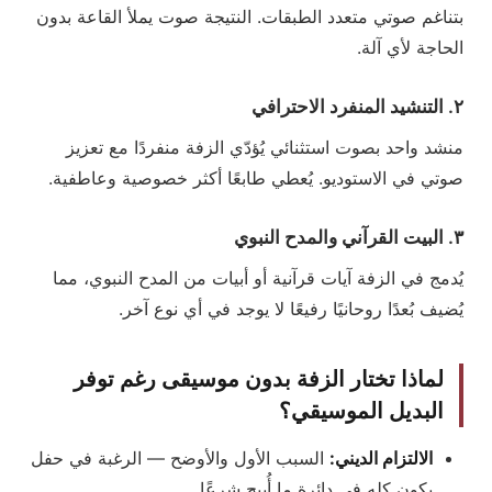
بتناغم صوتي متعدد الطبقات. النتيجة صوت يملأ القاعة بدون
الحاجة لأي آلة.
٢. التنشيد المنفرد الاحترافي
منشد واحد بصوت استثنائي يُؤدّي الزفة منفردًا مع تعزيز
صوتي في الاستوديو. يُعطي طابعًا أكثر خصوصية وعاطفية.
٣. البيت القرآني والمدح النبوي
يُدمج في الزفة آيات قرآنية أو أبيات من المدح النبوي، مما
يُضيف بُعدًا روحانيًا رفيعًا لا يوجد في أي نوع آخر.
لماذا تختار الزفة بدون موسيقى رغم توفر
البديل الموسيقي؟
الالتزام الديني:
السبب الأول والأوضح — الرغبة في حفل
يكون كله في دائرة ما أُبيح شرعًا.