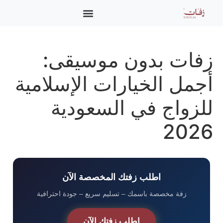
Gift Card | بطاقة هدية
زفات بدون موسيقى:
أجمل الخيارات الإسلامية
للزواج في السعودية
2026
اطلب زفتك المخصصة الآن
زفة مخصصة باسمك – تسليم سريع – جودة احترافية
اطلب زفتك الآن