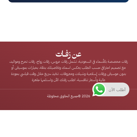
عن زفـات
زفات مخصصة بالأسماء في السعودية، تشمل زفات عروس، زفات زواج، زفات تخرج ومواليد،
مع تصميم احترافي حسب الطلب يعكس اسمك وتفاصيلك بدقة، بخيارات بموسيقى أو
بدون موسيقى وزفات إسلامية وشيلات ومعزوفات، تنفيذ سريع خلال وقت قياسي بجودة
عالية وأسعار تنافسية، اطلب زفتك الآن واستلمها جاهزة
أطلب الآن
2026 ©
جميع الحقوق محفوظة