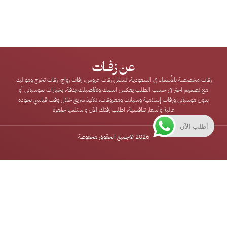
عن زفـات
زفات مخصصة بالأسماء في السعودية، تشمل زفات عروس، زفات زواج، زفات تخرج ومواليد،
مع تصميم احترافي حسب الطلب يعكس اسمك وتفاصيلك بدقة، بخيارات بموسيقى أو
بدون موسيقى وزفات إسلامية وشيلات ومعزوفات، تنفيذ سريع خلال وقت قياسي بجودة
عالية وأسعار تنافسية، اطلب زفتك الآن واستلمها جاهزة
أطلب الآن
2026 ©
جميع الحقوق محفوظة