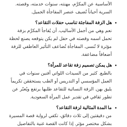
الأساسية عن المكرَّم، مهنته، سنوات خدمته، وقصته.
السرية أحياناً تُضيف عنصر المفاجأة الجميل.
هل الزفة المفاجئة تناسب حفلات التقاعد؟
نعم وهي من أجمل الأساليب. أن يُفاجأ المكرَّم بزفة
تحمل اسمه وقصته في حفل لم يكن يتوقعه يصنع لحظة
مؤثرة لا تُنسى. المفاجأة تُضاعف التأثير العاطفي للزفة
أضعافاً مضاعفة.
هل يمكن تصميم زفة تقاعد للمرأة؟
بالطبع. كثير من السيدات اللواتي أفنين سنوات في
العمل المؤسسي أو التدريس أو الطب يستحققن تكريماً
يليق بهن. الزفة النسائية للتقاعد طلبها يرتفع ويُعبّر عن
تطور ثقافي في تقدير عمل المرأة السعودية.
ما المدة المثالية لزفة التقاعد؟
من دقيقتين إلى ثلاث دقائق، تكفي لرواية قصة المسيرة
بشكل مختصر مؤثر. إذا كانت القصة غنية بالتفاصيل