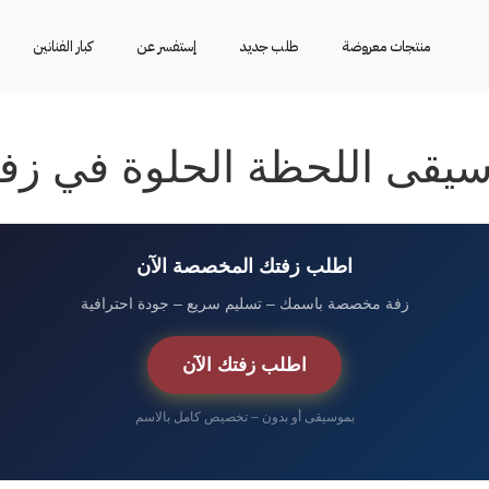
منتجات معروضة
طلب جديد
إستفسر عن
كبار الفنانين
وسيقى اللحظة الحلوة في زف
اطلب زفتك المخصصة الآن
زفة مخصصة باسمك – تسليم سريع – جودة احترافية
اطلب زفتك الآن
بموسيقى أو بدون – تخصيص كامل بالاسم