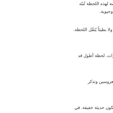
هذه اللحظة تُنبّه
وحيوية.
 بطيئاً يُثقّل اللحظة.
اميرات. لحظة أطول قد
لعروسين وتذكر
كون حديثة خفيفة. في