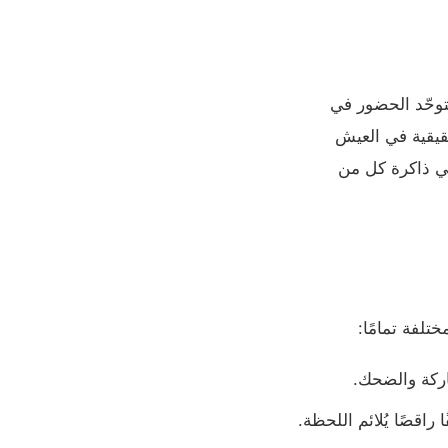
توحّد الحضور في
حقيقية في العيش
في ذاكرة كل من
تلفة تمامًا:
اركة والضحك.
راقصًا يُلائم اللحظة.