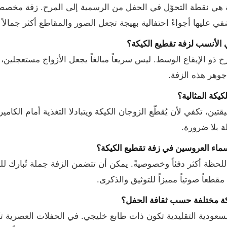
 هي نقطة التحوّل في الحفل من الرسمية إلى المرح. زفة مخصصة ل
ضفي عليها أجواءً احتفالية بهيجة تجعل الصور والمقاطع أكثر جمالاً 
 الأنسب لزفة تقطيع الكيكة؟
 ذو الإيقاع الوسط. ليس سريعاً مبالغاً يجعل الأزواج مستعجلين، ولا
جوهر هذه الزفة.
كيكة المثالية؟
لى دقيقتين، تكفي لأن يُقطّع الزوجان الكيكة ويتبادلا التغذية أمام الك
ة بلا ضرورة.
اء العروسين في زفة تقطيع الكيكة؟
للحظة أكثر دفئاً وخصوصيةً. يمكن أن تتضمن الزفة جملة تُبارك ل
قطعاً صوتياً مميزاً للتوثيق والذكرى.
كة مختلفة حسب ثقافة الحفل؟
لسعودية التقليدية تكون ذات طابع خليجي. في الحفلات العصرية ت