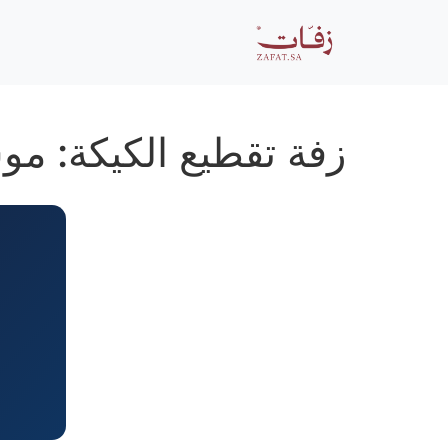
زفة تقطيع الكيكة: م