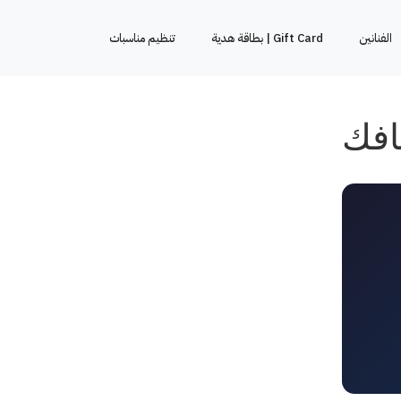
الفنانين
Gift Card | بطاقة هدية
ﺗﻨﻈﻴﻢ ﻣﻨﺎﺳﺒﺎت
افك